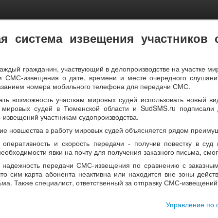
я система извещения участников 
каждый гражданин, участвующий в делопроизводстве на участке ми
 СМС-извещения о дате, времени и месте очередного слушания
казанием номера мобильного телефона для передачи СМС.
ать возможность участкам мировых судей использовать новый ви
и мировых судей в Тюменской области и SudSMS.ru подписали 
-извещений участникам судопроизводства.
ие новшества в работу мировых судей объясняется рядом преиму
 оперативность и скорость передачи - получив повестку в суд
необходимости явки на почту для получения заказного письма, см
 надежность передачи СМС-извещения по сравнению с заказны
что сим-карта абонента неактивна или находится вне зоны дейст
ьма. Также специалист, ответственный за отправку СМС-извещений 
Управление по 