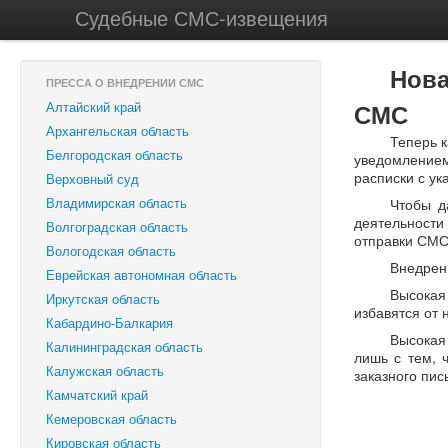
Судебные СМС-извещения
Нова
ПРЕССА О ВНЕДРЕНИИ СМС
Алтайский край
СМС
Архангельская область
Теперь 
Белгородская область
уведомлением
расписки с у
Верховный суд
Владимирская область
Чтобы д
деятельност
Волгоградская область
отправки СМС
Вологодская область
Внедрен
Еврейская автономная область
Высокая
Иркутская область
избавятся от 
Кабардино-Балкария
Высокая
Калининградская область
лишь с тем, 
Калужская область
заказного пис
Камчатский край
Кемеровская область
Кировская область