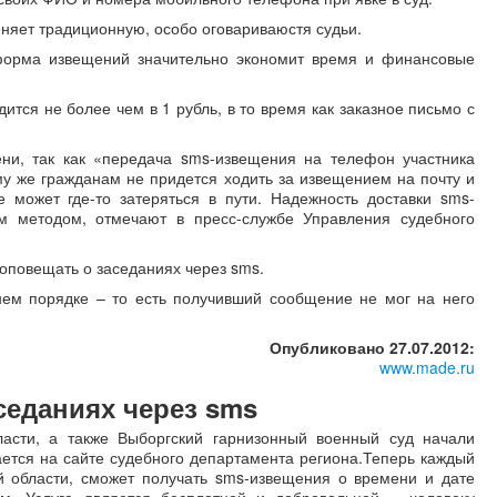
еняет традиционную, особо оговариваюстя судьи.
 форма извещений значительно экономит время и финансовые
тся не более чем в 1 рубль, в то время как заказное письмо с
ни, так как «передача sms-извещения на телефон участника
му же гражданам не придется ходить за извещением на почту и
 может где-то затеряться в пути. Надежность доставки sms-
 методом, отмечают в пресс-службе Управления судебного
 оповещать о заседаниях через sms.
ем порядке – то есть получивший сообщение не мог на него
Опубликовано 27.07.2012:
www.made.ru
седаниях через sms
ласти, а также Выборгский гарнизонный военный суд начали
ется на сайте судебного департамента региона.Теперь каждый
й области, сможет получать sms-извещения о времени и дате