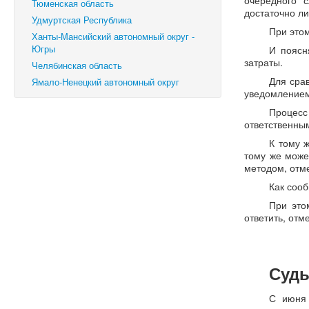
очередного 
Тюменская область
достаточно л
Удмуртская Республика
При этом
Ханты-Мансийский автономный округ -
Югры
И поясн
затраты.
Челябинская область
Для срав
Ямало-Ненецкий автономный округ
уведомлением
Процесс
ответственны
К тому 
тому же може
методом, отм
Как сооб
При это
ответить, отм
Суды
С июня 