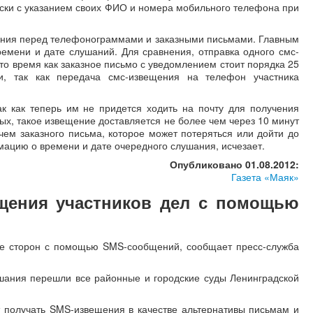
ски с указанием своих ФИО и номера мобильного телефона при
ения перед телефонограммами и заказными письмами. Главным
емени и дате слушаний. Для сравнения, отправка одного смс-
то время как заказное письмо с уведомлением стоит порядка 25
и, так как передача смс-извещения на телефон участника
к как теперь им не придется ходить на почту для получения
ых, такое извещение доставляется не более чем через 10 минут
чем заказного письма, которое может потеряться или дойти до
рмацию о времени и дате очередного слушания, исчезает.
Опубликовано 01.08.2012:
Газета «Маяк»
щения участников дел с помощью
ие сторон с помощью SMS-сообщений, сообщает пресс-служба
шания перешли все районные и городские суды Ленинградской
т получать SMS-извещения в качестве альтернативы письмам и