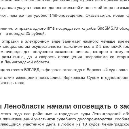
 данная услуга является дополнительной и не в коей мере не зам
яют, чем же так удобно sms-оповещение. Оказывается, новая
нения, отправка одного sms посредством службы SudSMS.ru обходи
 – в порядка 25 рублей.
 отправки в электронном виде занимает намного меньше време
м специалистом осуществляется нажатием всего 2-3 кнопок».К то
ам очередь для получения заказного письма, которое к тому же
 разы выше, да и скорость оповещения несравнима со старым
 в Ленинградской области.
щала газета ВЗГЛЯД, в феврале этого года и Верховный суд начал
м такие извещения посылались Верховным Судом в односторонн
ечалось тогда.
 Ленобласти начали оповещать о за
этого года все районные и городские суды Ленинградской об
е sms-извещений участников судебного делопроизводства, сообща
вляющийся участником дела в любом из 19 судов Ленинградско