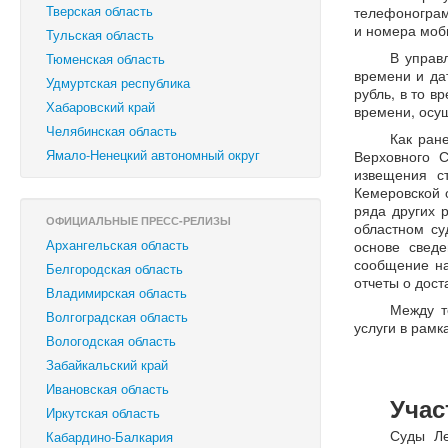
Тверская область
телефонограм
и номера моби
Тульская область
В управ
Тюменская область
времени и да
Удмуртская республика
рубль, в то 
Хабаровский край
времени, осу
Челябинская область
Как ран
Ямало-Ненецкий автономный округ
Верховного 
извещения с
Кемеровской о
ряда других 
ОФИЦИАЛЬНЫЕ ПРЕСС-РЕЛИЗЫ
областном су
Архангельская область
основе свед
сообщение на
Белгородская область
отчеты о дос
Владимирская область
Между т
Волгоградская область
услуги в рам
Вологодская область
Забайкальский край
Ивановская область
Учас
Иркутская область
Суды Ле
Кабардино-Балкария