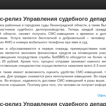
с-релиз Управления судебного депа
все районные и городские суды Ленинградской области, а также В
частников судебного делопроизводства. Теперь каждый граж
ой области, сможет получать СМС-извещения о времени и дат
ммам. Услуга является бесплатной и добровольной – человеку
оих ФИО и номера мобильного телефона при явке в суд.
ие и обуславливается в первую очередь преимуществами нов
их является экономия финансовых средств на оповещение учас
звещения посредством службы SudSMS.ru обходится не более чем
а 25 рублей. Кроме того, процесс отправки занимает намного 
ветственным специалистом осуществляется нажатием всего 2-3 кноп
е также имеют возможность оценить удобство СМС-извещений, та
сьма. Для граждан снижается риск неполучения извещения. Во-пер
ки. Во-вторых, надежность доставки СМС-извещений в разы выше, 
после слушания. Поэтому риск того, что человек не получит инфо
Офиц
с-релиз Управления судебного депа