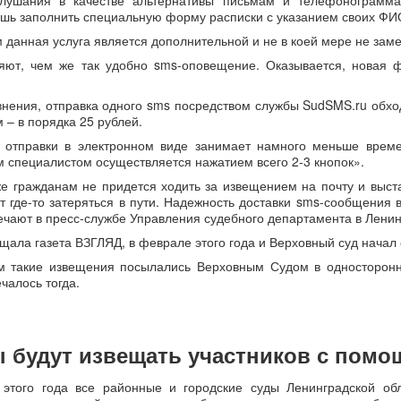
слушания в качестве альтернативы письмам и телефонограмма
ишь заполнить специальную форму расписки с указанием своих ФИО
 данная услуга является дополнительной и не в коей мере не зам
яют, чем же так удобно sms-оповещение. Оказывается, новая
нения, отправка одного sms посредством службы SudSMS.ru обходи
 – в порядка 25 рублей.
 отправки в электронном виде занимает намного меньше време
м специалистом осуществляется нажатием всего 2-3 кнопок».
же гражданам не придется ходить за извещением на почту и выста
т где-то затеряться в пути. Надежность доставки sms-сообщения
ечают в пресс-службе Управления судебного департамента в Ленин
щала газета ВЗГЛЯД, в феврале этого года и Верховный суд начал
м такие извещения посылались Верховным Судом в односторонн
ечалось тогда.
 будут извещать участников с пом
этого года все районные и городские суды Ленинградской об