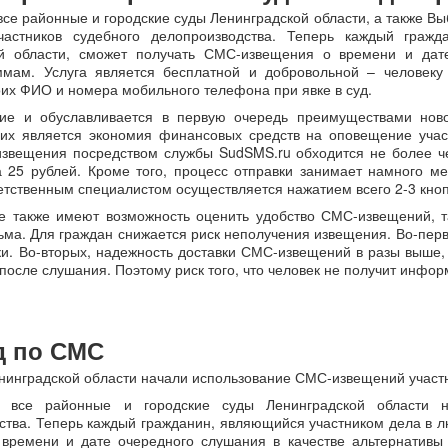
все районные и городские суды Ленинградской области, а также В
частников судебного делопроизводства. Теперь каждый граж
ой области, сможет получать СМС-извещения о времени и дат
ммам. Услуга является бесплатной и добровольной – человеку
оих ФИО и номера мобильного телефона при явке в суд.
ие и обуславливается в первую очередь преимуществами нов
их является экономия финансовых средств на оповещение учас
звещения посредством службы SudSMS.ru обходится не более чем
а 25 рублей. Кроме того, процесс отправки занимает намного 
ветственным специалистом осуществляется нажатием всего 2-3 кноп
е также имеют возможность оценить удобство СМС-извещений, та
сьма. Для граждан снижается риск неполучения извещения. Во-пер
ки. Во-вторых, надежность доставки СМС-извещений в разы выше, 
после слушания. Поэтому риск того, что человек не получит инфо
д по СМС
нинградской об­лас­ти начали использование СМС‑извещений участ
все районные и городские суды Ленинградской области на
ства. Теперь каждый гражданин, являющийся участником дела в лю
времени и дате очередного слушания в качестве альтернативы