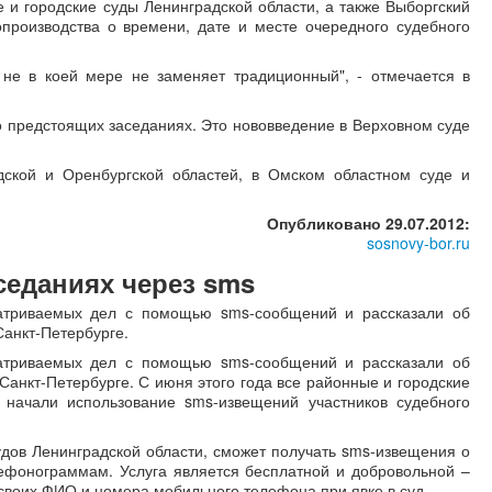
 и городские суды Ленинградской области, а также Выборгский
производства о времени, дате и месте очередного судебного
не в коей мере не заменяет традиционный", - отмечается в
о предстоящих заседаниях. Это нововведение в Верховном суде
дской и Оренбургской областей, в Омском областном суде и
Опубликовано 29.07.2012:
sosnovy-bor.ru
седаниях через sms
матриваемых дел с помощью sms-сообщений и рассказали об
Санкт-Петербурге.
матриваемых дел с помощью sms-сообщений и рассказали об
Санкт-Петербурге. С июня этого года все районные и городские
 начали использование sms-извещений участников судебного
дов Ленинградской области, сможет получать sms-извещения о
ефонограммам. Услуга является бесплатной и добровольной –
своих ФИО и номера мобильного телефона при явке в суд.