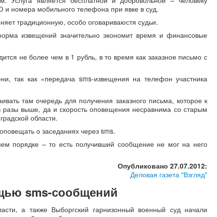
м. Услуга является бесплатной и добровольной – человеку
 и номера мобильного телефона при явке в суд.
еняет традиционную, особо оговариваюстя судьи.
 форма извещений значительно экономит время и финансовые
тся не более чем в 1 рубль, в то время как заказное письмо с
ни, так как «передача sms-извещения на телефон участника
ивать там очередь для получения заказного письма, которое к
 в разы выше, да и скорость оповещения несравнима со старым
градской области.
 оповещать о заседаниях через sms.
ем порядке – то есть получивший сообщение не мог на него
Опубликовано 27.07.2012:
Деловая газета "Взгляд"
ощью sms-сообщений
ласти, а также Выборгский гарнизонный военный суд начали