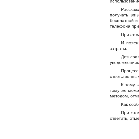
использовани
Расскаж
получать sms
бесплатной и
телефона при 
При этом
И поясн
затраты.
Для срав
уведомлением
Процесс
ответственны
К тому 
тому же може
методом, отм
Как сооб
При это
ответить, отм