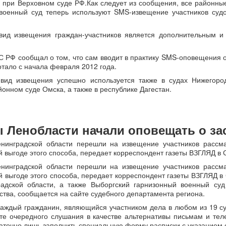
 при Верховном суде РФ.Как следует из сообщения, все районные
военный суд теперь используют SMS-извещение участников судо
вид извещения граждан-участников является дополнительным и 
С РФ сообщал о том, что сам вводит в практику SMS-оповещения 
отало с начала февраля 2012 года.
вид извещения успешно используется также в судах Нижегоро
онном суде Омска, а также в республике Дагестан.
 Ленобласти начали оповещать о за
нинградской области перешли на извещение участников расс
 выгоде этого способа, передает корреспондент газеты ВЗГЛЯД в 
нинградской области перешли на извещение участников расс
 выгоде этого способа, передает корреспондент газеты ВЗГЛЯД в 
адской области, а также Выборгский гарнизонный военный суд
ства, сообщается на сайте судебного департамента региона.
каждый гражданин, являющийся участником дела в любом из 19 су
те очередного слушания в качестве альтернативы письмам и тел
таточно лишь заполнить специальную форму расписки с указанием 