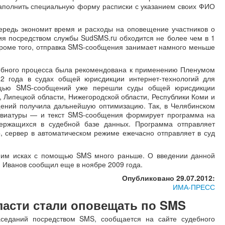
заполнить специальную форму расписки с указанием своих ФИО
ередь экономит время и расходы на оповещение участников о
ия посредством службы SudSMS.ru обходится не более чем в 1
. Кроме того, отправка SMS-сообщения занимает намного меньше
дебного процесса была рекомендована к применению Пленумом
2 года в судах общей юрисдикции интернет-технологий для
мощью SMS-сообщений уже перешли суды общей юрисдикции
, Липецкой области, Нижегородской области, Республики Коми и
щений получила дальнейшую оптимизацию. Так, в Челябинском
лавиатуры — и текст SMS-сообщения формирует программа на
держащихся в судебной базе данных. Программа отправляет
 сервер в автоматическом режиме ежечасно отправляет в суд
 ним исках с помощью SMS много раньше. О введении данной
н Иванов сообщил еще в ноябре 2009 года.
Опубликовано 29.07.2012:
ИМА-ПРЕСС
ласти стали оповещать по SMS
аседаний посредством SMS, сообщается на сайте судебного