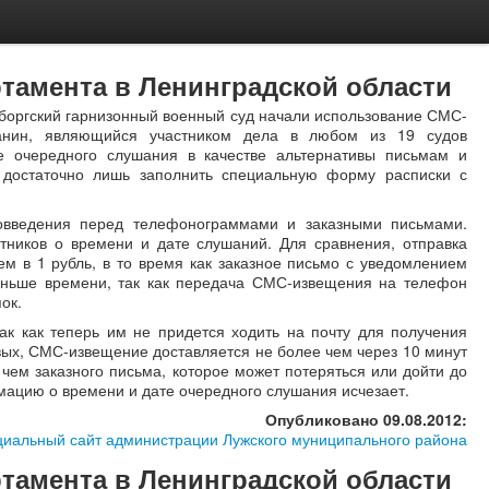
ртамента в Ленинградской области
ыборгский гарнизонный военный суд начали использование СМС-
данин, являющийся участником дела в любом из 19 судов
е очередного слушания в качестве альтернативы письмам и
 достаточно лишь заполнить специальную форму расписки с
овведения перед телефонограммами и заказными письмами.
тников о времени и дате слушаний. Для сравнения, отправка
 в 1 рубль, в то время как заказное письмо с уведомлением
меньше времени, так как передача СМС-извещения на телефон
ок.
к как теперь им не придется ходить на почту для получения
вых, СМС-извещение доставляется не более чем через 10 минут
чем заказного письма, которое может потеряться или дойти до
рмацию о времени и дате очередного слушания исчезает.
Опубликовано 09.08.2012:
иальный сайт администрации Лужского муниципального района
ртамента в Ленинградской области