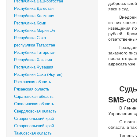
Республика Башкортостан
добровольной
Республика Дагестан
явке в суд.
Республика Калмыкия
Внедрен
из них являе
Республика Коми
извещения пос
Республика Марий Эл
рублей. Кро
Республика Саха
ответственны
республика Татарстан
Граждан
Республика Татарстан
заказного пис
после отправ
Республика Хакасия
адресата уже 
Республика Чувашия
Республики Саха (Якутия)
Ростовская область
Суд
Рязанская область
Саратовская область
SMS-со
Сахалинская область
В Ленин
Свердловская область
Управления с
Ставропольский край
С июня 
‎Ставропольский край
области, а та
Тамбовская область
Теперь 