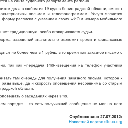
тся на сайте судебного департамента региона.
ником дела в любом из 19 судов Ленинградской области, сможет
 альтернативы письмам и телефонограммам. Услуга является
ю форму расписки с указанием своих ФИО и номера мобильного
еняет традиционную, особо оговариваюстя судьи.
 форма извещений значительно экономит время и финансовые
тся не более чем в 1 рубль, в то время как заказное письмо с
ни, так как «передача sms-извещения на телефон участника
ивать там очередь для получения заказного письма, которое к
 в разы выше, да и скорость оповещения несравнима со старым
градской области.
 оповещать о заседаниях через sms.
ем порядке – то есть получивший сообщение не мог на него
Опубликовано 27.07.2012:
Новостной портал siteua.org