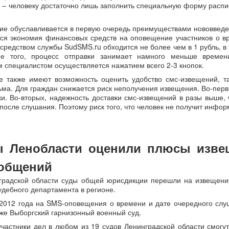
 – человеку достаточно лишь заполнить специальную форму распи
ие обуславливается в первую очередь преимуществами нововвед
тся экономия финансовых средств на оповещение участников о вр
редством службы SudSMS.ru обходится не более чем в 1 рубль, в 
ме того, процесс отправки занимает намного меньше времен
м специалистом осуществляется нажатием всего 2-3 кнопок.
е также имеют возможность оценить удобство смс-извещений, та
ьма. Для граждан снижается риск неполучения извещения. Во-перв
ки. Во-вторых, надежность доставки смс-извещений в разы выше, 
после слушания. Поэтому риск того, что человек не получит инфо
ы Ленобласти оценили плюсы изве
общений
градской области суды общей юрисдикции перешли на извещен
удебного департамента в регионе.
2012 года на SMS-оповещения о времени и дате очередного слу
кже Выборгский гарнизонный военный суд.
участники дел в любом из 19 судов Ленинградской области смогу