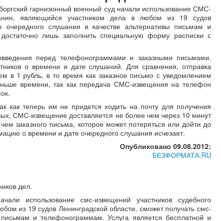
ыборгский гарнизонный военный суд начали использование СМС-
данин, являющийся участником дела в любом из 19 судов
е очередного слушания в качестве альтернативы письмам и
 достаточно лишь заполнить специальную форму расписки с
овведения перед телефонограммами и заказными письмами.
тников о времени и дате слушаний. Для сравнения, отправка
 в 1 рубль, в то время как заказное письмо с уведомлением
меньше времени, так как передача СМС-извещения на телефон
ок.
к как теперь им не придется ходить на почту для получения
вых, СМС-извещение доставляется не более чем через 10 минут
чем заказного письма, которое может потеряться или дойти до
рмацию о времени и дате очередного слушания исчезает.
Опубликовано 09.08.2012:
БЕЗФОРМАТА.RU
ников дел.
чали использование смс-извещений участников судебного
бом из 19 судов Ленинградской области, сможет получать смс-
 письмам и телефонограммам. Услуга является бесплатной и