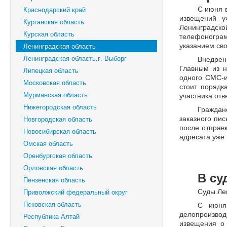
С июня 
Краснодарский край
извещений у
Курганская область
Ленинградск
Курская область
телефоногра
указанием св
Ленинградская область
Ленинградская область,г. Выборг
Внедрен
Главным из н
Липецкая область
одного СМС-и
Московская область
стоит порядк
Мурманская область
участника от
Нижегородская область
Граждан
заказного пи
Новгородская область
после отправ
Новосибирская область
адресата уже 
Омская область
Оренбургская область
Орловская область
В су
Пензенская область
Суды Ле
Приволжский федеральный округ
Псковская область
С июня 
делопроизвод
Республика Алтай
извещения о 