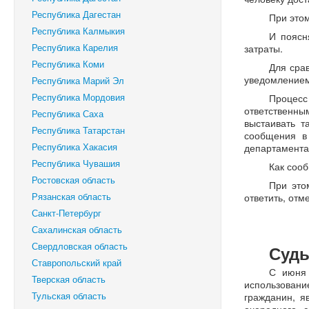
Республика Дагестан
При этом
Республика Калмыкия
И поясн
Республика Карелия
затраты.
Республика Коми
Для срав
уведомлением
Республика Марий Эл
Республика Мордовия
Процесс
ответственны
Республика Саха
выстаивать т
Республика Татарстан
сообщения в
Республика Хакасия
департамента
Республика Чувашия
Как сооб
Ростовская область
При это
Рязанская область
ответить, отм
Санкт-Петербург
Сахалинская область
Свердловская область
Суды
Ставропольский край
С июня 
Тверская область
использовани
Тульская область
гражданин, я