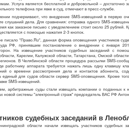
мам. Услуга является бесплатной и добровольной – достаточно 
льного телефона при явке в суд, отмечают в пресс-службе.
лении подчеркивают, что внедрение SMS-извещений в первую оч
те слушаний дела. Для сравнения: отправка одного SMS-извещен
время как заказное письмо с уведомлением стоит около 25 рублей
ществляется с помощью нажатия 2-3 кнопок.
ее писало "Право.Ru", данная форма оповещения участников су
Суда РФ, принявшим постановление о внедрении с января 201
торон. На извещение участников судебных заседаний с по
бласти, Карелии, Калужской области, Татарстана, Омской области
регионов. В Челябинской области процедура рассылки SMS-сооб
де работнику аппарата требуется нажать лишь одну клавишу к
ений о времени рассмотрения дела и контактов абонента, со
 единый для судов области сервер SMS-оповещения. Кроме того,
тавке SMS-извещений.
ем, арбитражные суды стали извещать компании о поданных к
ках новой системы "электронный страж" председатель ВАС РФ Анто
тников судебных заседаний в Леноб
нинградской области начали извещать участников судебных з