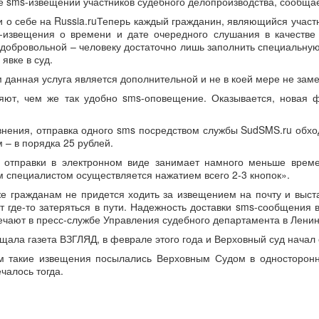
е sms-извещений участников судебного делопроизводства, сообщае
и о себе на Russia.ruТеперь каждый гражданин, являющийся участ
-извещения о времени и дате очередного слушания в качестве
 добровольной – человеку достаточно лишь заполнить специальну
явке в суд.
 данная услуга является дополнительной и не в коей мере не зам
яют, чем же так удобно sms-оповещение. Оказывается, новая
нения, отправка одного sms посредством службы SudSMS.ru обходи
 – в порядка 25 рублей.
 отправки в электронном виде занимает намного меньше време
м специалистом осуществляется нажатием всего 2-3 кнопок».
же гражданам не придется ходить за извещением на почту и выста
т где-то затеряться в пути. Надежность доставки sms-сообщения
ечают в пресс-службе Управления судебного департамента в Ленин
щала газета ВЗГЛЯД, в феврале этого года и Верховный суд начал
м такие извещения посылались Верховным Судом в односторонн
ечалось тогда.