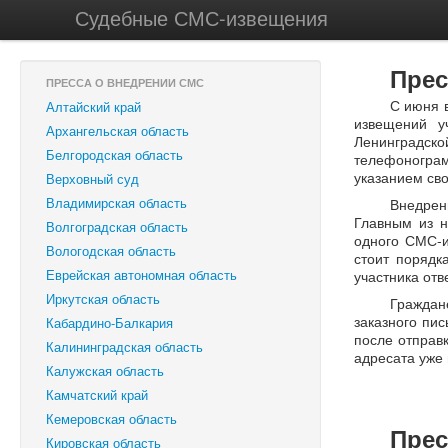
Судебные СМС-извещения
Прес
ПРЕССА О ВНЕДРЕНИИ СМС
С июня 
Алтайский край
извещений у
Архангельская область
Ленинградск
Белгородская область
телефоногра
указанием св
Верховный суд
Владимирская область
Внедрен
Главным из н
Волгоградская область
одного СМС-и
Вологодская область
стоит порядк
Еврейская автономная область
участника от
Иркутская область
Граждан
заказного пи
Кабардино-Балкария
после отправ
Калининградская область
адресата уже 
Калужская область
Камчатский край
Кемеровская область
Прес
Кировская область