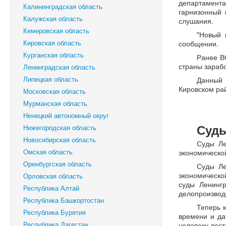
департамента
Калининградская область
гарнизонный 
Калужская область
слушания.
Кемеровская область
"Новый 
Кировская область
сообщении.
Курганская область
Ранее В
страны зараб
Ленинградская область
Липецкая область
Данный 
Кировском рай
Московская область
Мурманская область
Ненецкий автономный округ
Суды
Нижегородская область
Новосибирская область
Суды Ле
Омская область
экономической
Оренбургская область
Суды Ле
экономической
Орловская область
суды Ленингр
Республика Алтай
делопроизвод
Республика Башкортостан
Теперь 
Республика Бурятия
времени и да
Республика Дагестан
человеку дос