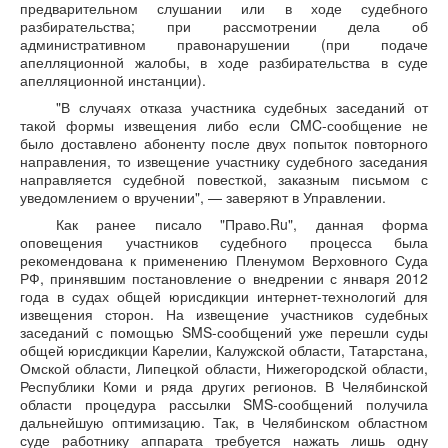
предварительном слушании или в ходе судебного
разбирательства; при рассмотрении дела об
административном правонарушении (при подаче
апелляционной жалобы, в ходе разбирательства в суде
апелляционной инстанции).
"В случаях отказа участника судебных заседаний от
такой формы извещения либо если CMC-сообщение не
было доставлено абоненту после двух попыток повторного
направления, то извещение участнику судебного заседания
направляется судебной повесткой, заказным письмом с
уведомлением о вручении", — заверяют в Управлении.
Как ранее писало "Право.Ru", данная форма
оповещения участников судебного процесса была
рекомендована к применению Пленумом Верховного Суда
РФ, принявшим постановление о внедрении с января 2012
года в судах общей юрисдикции интернет-технологий для
извещения сторон. На извещение участников судебных
заседаний с помощью SMS-сообщений уже перешли суды
общей юрисдикции Карелии, Калужской области, Татарстана,
Омской области, Липецкой области, Нижегородской области,
Республики Коми и ряда других регионов. В Челябинской
области процедура рассылки SMS-сообщений получила
дальнейшую оптимизацию. Так, в Челябинском областном
суде работнику аппарата требуется нажать лишь одну