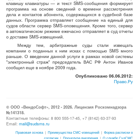
клавишу клавиатуры — и текст SMS-сообщения формирует
программа на основе сведений о времени рассмотрения
дела и контактов абонента, содержащихся в судебной базе
данных. Программа отправляет сообщение на единый для
судов области сервер SMS-оповещения. Кроме того, сервер
в автоматическом режиме ежечасно отправляет в суд отчеты
о доставке SMS-извещений.
Между тем, арбитражные суды стали извещать
компании о поданных к ним исках с помощью SMS много
раньше. О введении данной услуги в рамках новой системы
"электронный страж" председатель ВАС РФ Антон Иванов
сообщил еще в ноябре 2009 года.
Опубликовано 06.06.2012:
Право.Ру
© ООО «ВендоСофт», 2012 - 2026. Лицензия Роскомнадзора
№141318.
Контактные телефоны: 8 800 555-17-45, +7 (8142) 63-37-93
Email:
mail@sudsms.ru
Правовая основа
|
Преимущества СМС-извещений
|
Форма расписки о
согласии
|
Процедура внедрения
|
О службе СудСМС