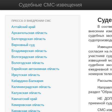
Судебные СМС-извещения
Суде
ПРЕССА О ВНЕДРЕНИИ СМС
В соотв
Алтайский край
внесении изм
Архангельская область
судебных зас
Белгородская область
судопроизвод
Верховный суд
Извещен
Владимирская область
согласия на 
участнике су
Волгоградская область
извещений мо
Вологодская область
судебное зас
Еврейская автономная область
ежедневной п
номеров теле
Иркутская область
Рассылк
Кабардино-Балкария
Калининградская область
Направл
раздел "Обра
Калужская область
НЕ ДОПУ
Камчатский край
приемной суда
Кемеровская область
СМС-изв
Кировская область