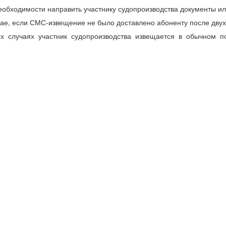
необходимости направить участнику судопроизводства документы и
учае, если СМС-извещение не было доставлено абоненту после дву
х случаях участник судопроизводства извещается в обычном п