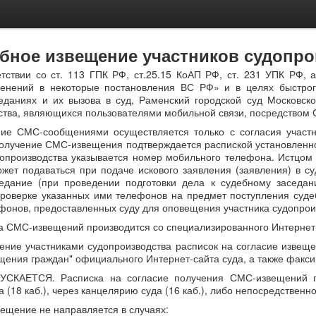
бное извещение участников судопр
етствии со ст. 113 ГПК РФ, ст.25.15 КоАП РФ, ст. 231 УПК РФ,
енений в некоторые постановления ВС РФ» и в целях быстрого
еданиях и их вызова в суд, Раменский городской суд Московско
ства, являющихся пользователями мобильной связи, посредством
ие СМС-сообщениями осуществляется только с согласия участни
получение СМС-извещения подтверждается распиской установленног
допроизводства указывается номер мобильного телефона. Истцом 
жет подаваться при подаче искового заявления (заявления) в су
едание (при проведении подготовки дела к судебному заседан
роверке указанных ими телефонов на предмет поступления суде
фонов, предоставленных суду для оповещения участника судопро
а СМС-извещений производится со специализированного Интернет-
ение участниками судопроизводства расписок на согласие извещ
щения граждан" официального Интернет-сайта суда, а также факс
СКАЕТСЯ. Расписка на согласие получения СМС-извещений пр
 (18 каб.), через канцелярию суда (16 каб.), либо непосредствен
ещение не направляется в случаях: