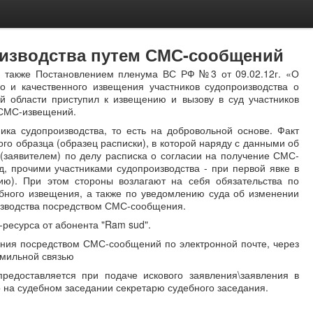
оизводства путем СМС-сообщений
 а также Постановлением пленума ВС РФ №3 от 09.02.12г. «О
 и качественного извещения участников судопроизводства о
й области приступил к извещению и вызову в суд участников
 СМС-извещений.
ка судопроизводства, то есть на добровольной основе. Факт
о образца (образец расписки), в которой наряду с данными об
(заявителем) по делу расписка о согласии на получение СМС-
д, прочими участниками судопроизводства - при первой явке в
ию). При этом стороны возлагают на себя обязательства по
бного извещения, а также по уведомлению суда об изменении
изводства посредством СМС-сообщения.
ресурса от абонента "Ram sud".
ения посредством СМС-сообщений по электронной почте, через
имильной связью
едоставляется при подаче искового заявления\заявления в
но на судебном заседании секретарю судебного заседания.