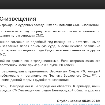
МС-извещения
ть граждан о судебных заседаниях при помощи СМС-извещений.
у с вызовом в суд посредством высылки писем и звонков по
едания путем отправки СМС.
ьменное согласие на подобный вид извещения и оставить номер
о заявления через приёмную суда, а если исковое заявление
 При первом посещении суда будет выяснено желание и других
СМС.
ой по сравнению с традиционными. Если отправка заказного
арственной казне примерно в 1 рубль 20 копеек.
ыл рекомендован к применению Верховным Судом РФ, который
опубликовано и постановление Пленума Верховного Суда РФ, в
енению данной формы судебного извещения.
кой, Новгородской и Белгородской областях. К примеру, наши
агодаря СМС-извещениям судам Белгородской области удалось
Опубликовано 05.04.2012:
Пресс-служба Управления Судебного департамента