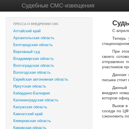
Судебные СМС-извещения
Суды
ПРЕССА О ВНЕДРЕНИИ СМС
С апрел
Алтайский край
Архангельская область
Теперь 
стационарном
Белгородская область
При это
Верховный суд
своего сотов
Владимирская область
отправлено п
Волгоградская область
участников п
Вологодская область
Данная 
Еврейская автономная область
письма стоит 
Иркутская область
Данный 
внедрил новш
Кабардино-Балкария
котором офиц
Калининградская область
Вызов в
Калужская область
соседи по ЦФ
Камчатский край
сэкономить п
Кемеровская область
Кировская область