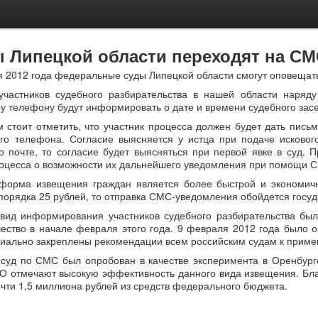
 Липецкой области переходят на С
я 2012 года федеральные суды Липецкой области смогут оповеща
участников судебного разбирательства в нашей области наряд
у телефону будут информировать о дате и времени судебного зас
м стоит отметить, что участник процесса должен будет дать пис
ого телефона. Согласие выясняется у истца при подаче исковог
о почте, то согласие будет выясняться при первой явке в суд.
роцесса о возможности их дальнейшего уведомления при помощи 
форма извещения граждан является более быстрой и экономичн
порядка 25 рублей, то отправка СМС-уведомления обойдется госуд
вид информирования участников судебного разбирательства б
ество в начале февраля этого года. 9 февраля 2012 года было 
иально закреплены рекомендации всем российским судам к прим
 суд по СМС был опробован в качестве эксперимента в Оренбургс
О отмечают высокую эффективность данного вида извещения. Бл
очти 1,5 миллиона рублей из средств федерального бюджета.