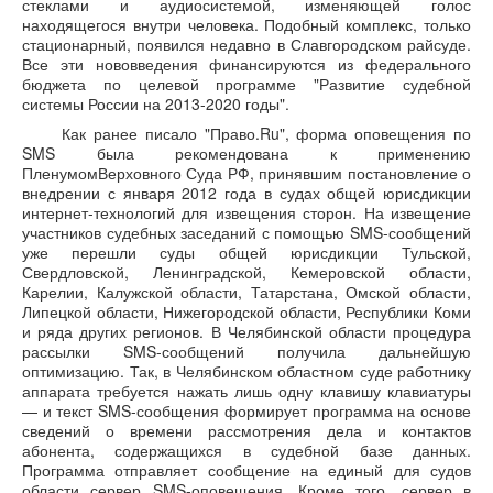
стеклами и аудиосистемой, изменяющей голос
находящегося внутри человека. Подобный комплекс, только
стационарный, появился недавно в Славгородском райсуде.
Все эти нововведения финансируются из федерального
бюджета по целевой программе "Развитие судебной
системы России на 2013-2020 годы".
Как ранее писало "Право.Ru", форма оповещения по
SMS была рекомендована к применению
ПленумомВерховного Суда РФ, принявшим постановление о
внедрении с января 2012 года в судах общей юрисдикции
интернет-технологий для извещения сторон. На извещение
участников судебных заседаний с помощью SMS-сообщений
уже перешли суды общей юрисдикции Тульской,
Свердловской, Ленинградской, Кемеровской области,
Карелии, Калужской области, Татарстана, Омской области,
Липецкой области, Нижегородской области, Республики Коми
и ряда других регионов. В Челябинской области процедура
рассылки SMS-сообщений получила дальнейшую
оптимизацию. Так, в Челябинском областном суде работнику
аппарата требуется нажать лишь одну клавишу клавиатуры
— и текст SMS-сообщения формирует программа на основе
сведений о времени рассмотрения дела и контактов
абонента, содержащихся в судебной базе данных.
Программа отправляет сообщение на единый для судов
области сервер SMS-оповещения. Кроме того, сервер в