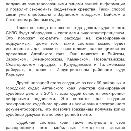
получения заинтересованными лицами важной информации
и позволит сэкономить бюджетные средства. Такой способ
связи уже опробовали в Заринском городском, Бийском и
Локтевском районных судах.
Также до конца нынешнего года девять судов и пять
СИЗО будут оборудованы системами видеоконференцсвязи.
Это поможет сократить расходы на конвоирование
подсудимых. Кроме того, такие системы можно будет
использовать для связи со свидетелями, находящимися за
пределами Алтайского края. Они появятся в Бийском,
Заринском, Змеиногорском, Каменском, Новоалтайском,
Славгородском горсудах, в Кулундинском и Тальменском
райсудах, а также в Индустриальном районном суде
Барнаула.
Другой новацией стало создание во всех 69 районных и
городских судах Алтайского края участков сканирования
судебных дел, а в 2013 г. всех судей оснастят электронно-
цифровыми подписями. Это делается для создания
электронного судебного архива и налаживания электронного
документооборота, что позволит гражданам получать копии
судебных документов по электронной почте.
Судебная система края также получила в свое
распоряжение пять мобильных комплексов скрытия