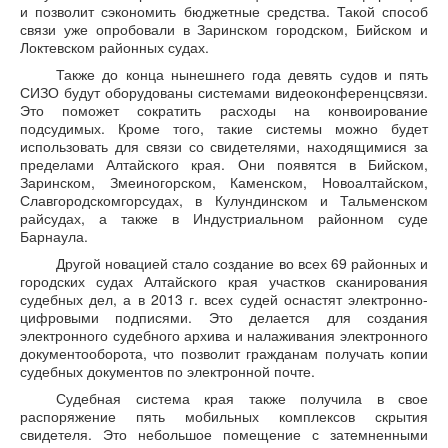
и позволит сэкономить бюджетные средства. Такой способ
связи уже опробовали в Заринском городском, Бийском и
Локтевском районных судах.
Также до конца нынешнего года девять судов и пять
СИЗО будут оборудованы системами видеоконференцсвязи.
Это поможет сократить расходы на конвоирование
подсудимых. Кроме того, такие системы можно будет
использовать для связи со свидетелями, находящимися за
пределами Алтайского края. Они появятся в Бийском,
Заринском, Змеиногорском, Каменском, Новоалтайском,
Славгородскомгорсудах, в Кулундинском и Тальменском
райсудах, а также в Индустриальном районном суде
Барнаула.
Другой новацией стало создание во всех 69 районных и
городских судах Алтайского края участков сканирования
судебных дел, а в 2013 г. всех судей оснастят электронно-
цифровыми подписями. Это делается для создания
электронного судебного архива и налаживания электронного
документооборота, что позволит гражданам получать копии
судебных документов по электронной почте.
Судебная система края также получила в свое
распоряжение пять мобильных комплексов скрытия
свидетеля. Это небольшое помещение с затемненными