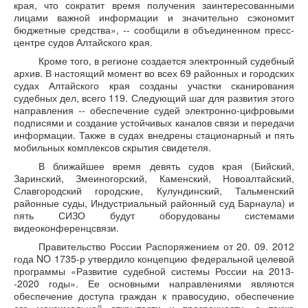
края, что сократит время получения заинтересованными
лицами важной информации и значительно сэкономит
бюджетные средства», -- сообщили в объединенном пресс-
центре судов Алтайского края.
Кроме того, в регионе создается электронный судебный
архив. В настоящий момент во всех 69 районных и городских
судах Алтайского края созданы участки сканирования
судебных дел, всего 119. Следующий шаг для развития этого
направления -- обеспечение судей электронно-цифровыми
подписями и создание устойчивых каналов связи и передачи
информации. Также в судах внедрены стационарный и пять
мобильных комплексов скрытия свидетеля.
В ближайшее время девять судов края (Бийский,
Заринский, Змеиногорский, Каменский, Новоалтайский,
Славгородский городские, Кулундинский, Тальменский
районные суды, Индустриальный районный суд Барнаула) и
пять СИЗО будут оборудованы системами
видеоконференцсвязи.
Правительство России Распоряжением от 20. 09. 2012
года NO 1735-р утвердило концепцию федеральной целевой
программы «Развитие судебной системы России на 2013-
-2020 годы». Ее основными направлениями являются
обеспечение доступа граждан к правосудию, обеспечение