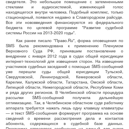
свидетеля. Это небольшое помещение с затемненными
стеклами и аудиосистемой, изменяющей голос
находящегося внутри человека. Подобный комплекс, только
стационарный, появился недавно в Славгородском райсуде.
Все эти нововведения финансируются из федерального
бюджета по целевой программе "Развитие судебной
системы России на 2013-2020 годы".
Как ранее писало "Право.Ru", форма оповещения по
SMS была рекомендована к применению Пленумом
Верховного Суда РФ, принявшим постановление о
внедрении с января 2012 года в судах общей юрисдикции
интернет-технологий для извещения сторон. На извещение
участников судебных заседаний с помощью SMS-сообщений
уже перешли суды общей юрисдикции Тульской,
Свердловской, Ленинградской, Кемеровской области,
Карелии, Калужской области, Татарстана, Омской области,
Липецкой области, Нижегородской области, Республики Коми
и ряда других регионов. В Челябинской области процедура
рассылки SMS-сообщений получила дальнейшую
оптимизацию. Так, в Челябинском областном суде работнику
аппарата требуется нажать лишь одну клавишу клавиатуры
— и текст SMS-сообщения формирует программа на основе
сведений о времени рассмотрения дела и контактов
абонента, содержащихся в судебной базе данных.
Программа отправляет сообщение на единый для судов