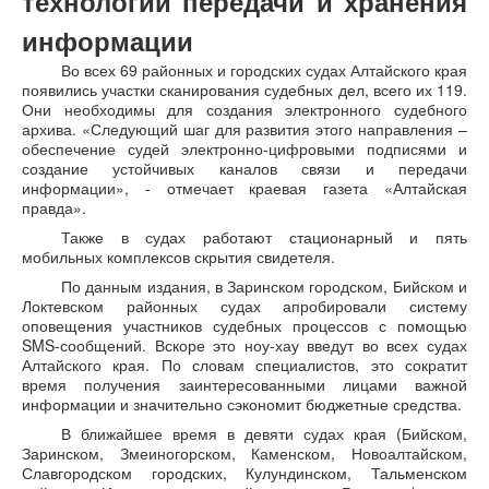
технологии передачи и хранения
информации
Во всех 69 районных и городских судах Алтайского края
появились участки сканирования судебных дел, всего их 119.
Они необходимы для создания электронного судебного
архива. «Следующий шаг для развития этого направления –
обеспечение судей электронно-цифровыми подписями и
создание устойчивых каналов связи и передачи
информации», - отмечает краевая газета «Алтайская
правда».
Также в судах работают стационарный и пять
мобильных комплексов скрытия свидетеля.
По данным издания, в Заринском городском, Бийском и
Локтевском районных судах апробировали систему
оповещения участников судебных процессов с помощью
SMS-сообщений. Вскоре это ноу-хау введут во всех судах
Алтайского края. По словам специалистов, это сократит
время получения заинтересованными лицами важной
информации и значительно сэкономит бюджетные средства.
В ближайшее время в девяти судах края (Бийском,
Заринском, Змеиногорском, Каменском, Новоалтайском,
Славгородском городских, Кулундинском, Тальменском