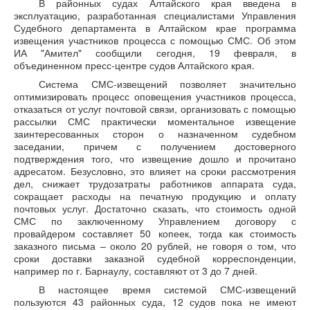
В районных судах Алтайского края введена в
эксплуатацию, разработанная специалистами Управления
Судебного департамента в Алтайском крае программа
извещения участников процесса с помощью СМС. Об этом
ИА "Амител" сообщили сегодня, 19 февраля, в
объединенном пресс-центре судов Алтайского края.
Система СМС-извещений позволяет значительно
оптимизировать процесс оповещения участников процесса,
отказаться от услуг почтовой связи, организовать с помощью
рассылки СМС практически моментальное извещение
заинтересованных сторон о назначенном судебном
заседании, причем с получением достоверного
подтверждения того, что извещение дошло и прочитано
адресатом. Безусловно, это влияет на сроки рассмотрения
дел, снижает трудозатраты работников аппарата суда,
сокращает расходы на печатную продукцию и оплату
почтовых услуг. Достаточно сказать, что стоимость одной
СМС по заключенному Управлением договору с
провайдером составляет 50 копеек, тогда как стоимость
заказного письма – около 20 рублей, не говоря о том, что
сроки доставки заказной судебной корреспонденции,
например по г. Барнаулу, составляют от 3 до 7 дней.
В настоящее время системой СМС-извещений
пользуются 43 районных суда, 12 судов пока не имеют