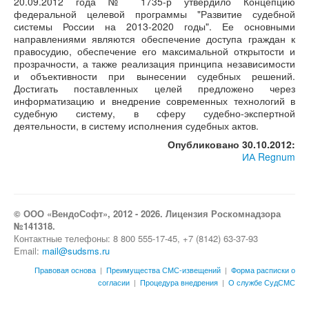
20.09.2012 года № 1735-р утвердило Концепцию
федеральной целевой программы "Развитие судебной
системы России на 2013-2020 годы". Ее основными
направлениями являются обеспечение доступа граждан к
правосудию, обеспечение его максимальной открытости и
прозрачности, а также реализация принципа независимости
и объективности при вынесении судебных решений.
Достигать поставленных целей предложено через
информатизацию и внедрение современных технологий в
судебную систему, в сферу судебно-экспертной
деятельности, в систему исполнения судебных актов.
Опубликовано 30.10.2012:
ИА Regnum
© ООО «ВендоСофт», 2012 - 2026. Лицензия Роскомнадзора
№141318.
Контактные телефоны: 8 800 555-17-45, +7 (8142) 63-37-93
Email:
mail@sudsms.ru
Правовая основа
|
Преимущества СМС-извещений
|
Форма расписки о
согласии
|
Процедура внедрения
|
О службе СудСМС